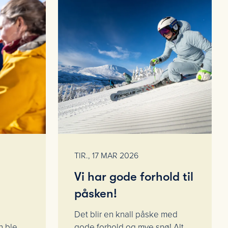
TIR., 17 MAR 2026
Vi har gode forhold til
påsken!
Det blir en knall påske med
n ble
gode forhold og mye snø! Alt