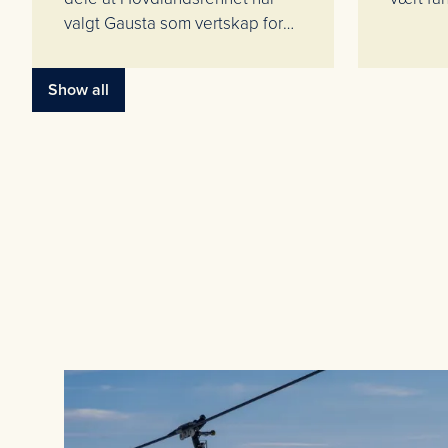
valgt Gausta som vertskap for
sitt arrangement i 2027.
Show all