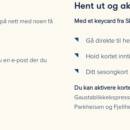
Hent ut og ak
Med et keycard fra S
 på nett med noen få
Gå direkte til 
Hold kortet innt
u en e-post der du
Ditt sesongkort 
Du kan aktivere korte
Gaustablikkekspress
Parkheisen og Fjellh