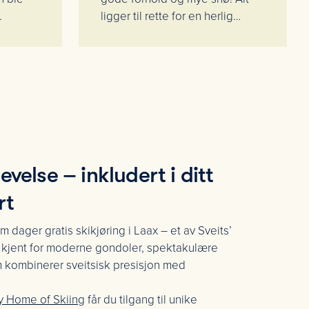
.
ligger til rette for en herlig
påsketid i fjellet.
evelse – inkludert i ditt
rt
 dager gratis skikjøring i Laax – et av Sveits’
r kjent for moderne gondoler, spektakulære
som kombinerer sveitsisk presisjon med
 Home of Skiing
får du tilgang til unike