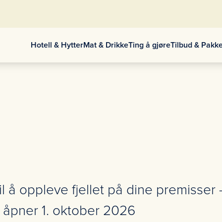
Hotell & Hytter
Mat & Drikke
Ting å gjøre
Tilbud & Pakk
il å oppleve fjellet på dine premisse
 åpner 1. oktober 2026