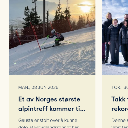
MAN., 08 JUN 2026
TOR., 3
Et av Norges største
Takk 
alpintreff kommer til
rekor
Gausta
vinte
Gausta er stolt over å kunne
Denne s
Gaus
dele at Hovdlandsrennet har
vært fan