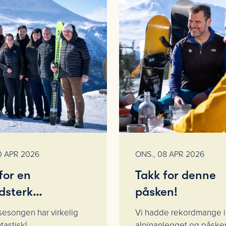
0 APR 2026
ONS., 08 APR 2026
for en
Takk for denne
dsterk
påsken!
rsesong på
esongen har virkelig
Vi hadde rekordmange i
ta
tastisk!
alpinanlegget og påske