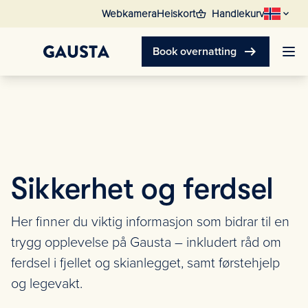
shopping_basket
Webkamera
Heiskort
Handlekurv
arrow_right_alt
Book overnatting
Sikkerhet og ferdsel
Her finner du viktig informasjon som bidrar til en
trygg opplevelse på Gausta – inkludert råd om
ferdsel i fjellet og skianlegget, samt førstehjelp
og legevakt.