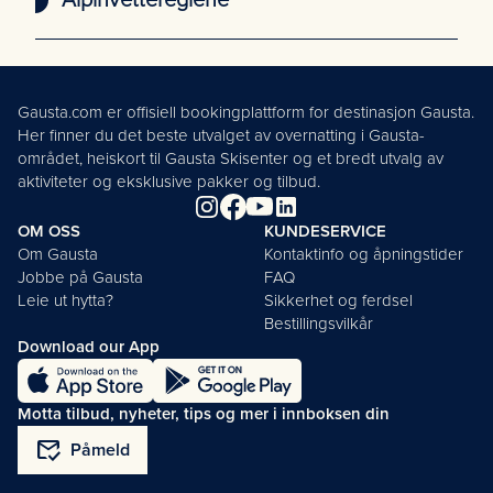
Alpinvettereglene
Gausta.com er offisiell bookingplattform for destinasjon Gausta.
Her finner du det beste utvalget av overnatting i Gausta-
området, heiskort til Gausta Skisenter og et bredt utvalg av
aktiviteter og eksklusive pakker og tilbud.
OM OSS
KUNDESERVICE
Om Gausta
Kontaktinfo og åpningstider
Jobbe på Gausta
FAQ
Leie ut hytta?
Sikkerhet og ferdsel
Bestillingsvilkår
Download our App
Motta tilbud, nyheter, tips og mer i innboksen din
mark_email_read
Påmeld