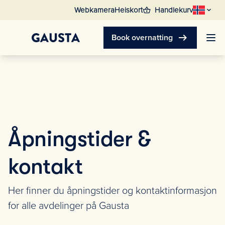
shopping_basket
Webkamera
Heiskort
Handlekurv
arrow_right_alt
Book overnatting
Åpningstider &
kontakt
Her finner du åpningstider og kontaktinformasjon
for alle avdelinger på Gausta