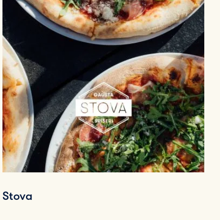
Stova
St