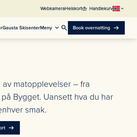
shopping_basket
Webkamera
Heiskort
Handlekurv
search
arrow_right_alt
er
Gausta Skisenter
Meny
Book overnatting
 av matopplevelser – fra
 på Bygget. Uansett hva du har
 enhver smak.
arrow_right_alt
ort