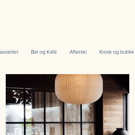
auranter
Bar og Kafé
Afterski
Kiosk og butikk