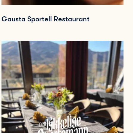
Gausta Sportell Restaurant
Fje