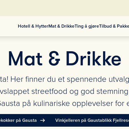
Hotell & Hytter
Mat & Drikke
Ting å gjøre
Tilbud & Pakk
Mat & Drikke
! Her finner du et spennende utvalg
avslappet streetfood og god stemning
 Gausta på kulinariske opplevelser for
arrow_right_alt
ekokker på Gausta
Vinkjelleren på Gaustablikk Fjellres