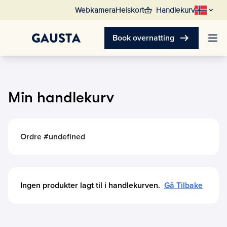
shopping_basket
Webkamera
Heiskort
Handlekurv
arrow_right_alt
Book overnatting
Min handlekurv
Ordre #undefined
Ingen produkter lagt til i handlekurven.
Gå Tilbake