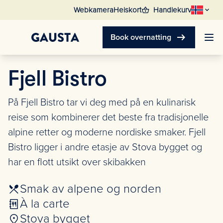
shopping_basket
Webkamera
Heiskort
Handlekurv
arrow_right_alt
Book overnatting
Fjell Bistro
På Fjell Bistro tar vi deg med på en kulinarisk
reise som kombinerer det beste fra tradisjonelle
alpine retter og moderne nordiske smaker. Fjell
Bistro ligger i andre etasje av Stova bygget og
har en flott utsikt over skibakken
Smak av alpene og norden
À la carte
Stova bygget