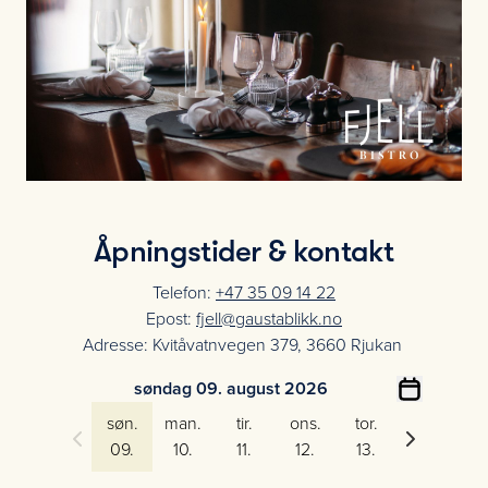
Åpningstider & kontakt
Telefon:
+47 35 09 14 22
Epost:
fjell@gaustablikk.no
Adresse: Kvitåvatnvegen 379, 3660 Rjukan
søndag 09. august 2026
søn.
man.
tir.
ons.
tor.
fre.
09.
10.
11.
12.
13.
14.