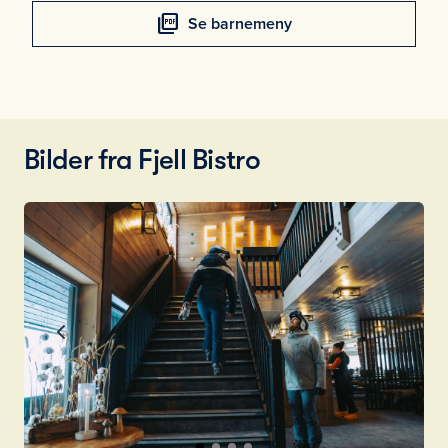
picture_as_pdf
Se barnemeny
Bilder fra Fjell Bistro