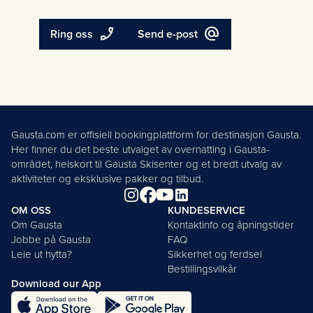
phone_enabled
alternate_email
Ring oss
Send e-post
Gausta.com er offisiell bookingplattform for destinasjon Gausta.
Her finner du det beste utvalget av overnatting i Gausta-
området, heiskort til Gausta Skisenter og et bredt utvalg av
aktiviteter og eksklusive pakker og tilbud.
OM OSS
KUNDESERVICE
Om Gausta
Kontaktinfo og åpningstider
Jobbe på Gausta
FAQ
Leie ut hytta?
Sikkerhet og ferdsel
Bestillingsvilkår
Download our App