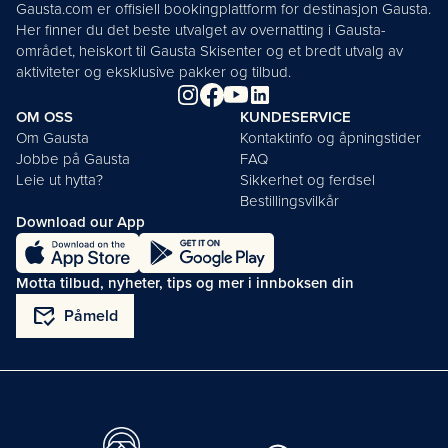
Gausta.com er offisiell bookingplattform for destinasjon Gausta.
Her finner du det beste utvalget av overnatting i Gausta-
området, heiskort til Gausta Skisenter og et bredt utvalg av
aktiviteter og eksklusive pakker og tilbud.
OM OSS
KUNDESERVICE
Om Gausta
Kontaktinfo og åpningstider
Jobbe på Gausta
FAQ
Leie ut hytta?
Sikkerhet og ferdsel
Bestillingsvilkår
Download our App
Motta tilbud, nyheter, tips og mer i innboksen din
mark_email_read
Påmeld