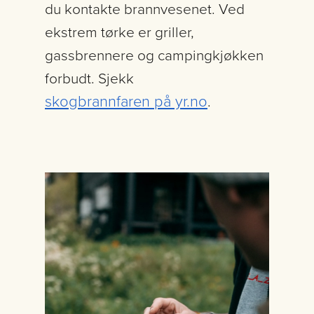
du kontakte brannvesenet. Ved
ekstrem tørke er griller,
gassbrennere og campingkjøkken
forbudt. Sjekk
skogbrannfaren på yr.no
.