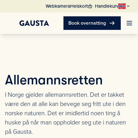
shopping_basket
Webkamera
Heiskort
Handlekurv
arrow_right_alt
Book overnatting
Allemannsretten
I Norge gjelder allemannsretten. Det er takket
være den at alle kan bevege seg fritt ute i den
norske naturen. Det er imidlertid noen ting å
huske på når man oppholder seg ute i naturen
på Gausta.