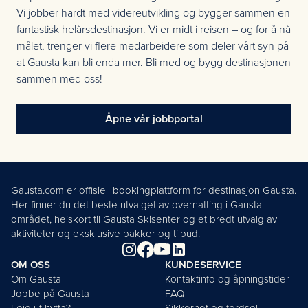
Vi jobber hardt med videreutvikling og bygger sammen en
fantastisk helårsdestinasjon. Vi er midt i reisen – og for å nå
målet, trenger vi flere medarbeidere som deler vårt syn på
at Gausta kan bli enda mer. Bli med og bygg destinasjonen
sammen med oss!
Åpne vår jobbportal
Gausta.com er offisiell bookingplattform for destinasjon Gausta.
Her finner du det beste utvalget av overnatting i Gausta-
området, heiskort til Gausta Skisenter og et bredt utvalg av
aktiviteter og eksklusive pakker og tilbud.
OM OSS
KUNDESERVICE
Om Gausta
Kontaktinfo og åpningstider
Jobbe på Gausta
FAQ