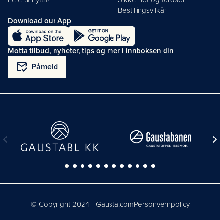
Leie ut hytta?
Sikkerhet og ferdsel
Bestillingsvilkår
Download our App
Motta tilbud, nyheter, tips og mer i innboksen din
mark_email_read
Påmeld
© Copyright 2024 - Gausta.com
Personvernpolicy