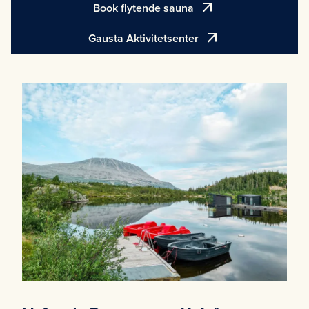
arrow_outward
Book flytende sauna
arrow_outward
Gausta Aktivitetsenter