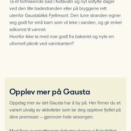
Ta et forfriskende bad i Kvitåvatn og nyt solfylte dager
ved den lille badestranden eller på bryggene rett
utenfor Gaustablikk Fjellresort. Den lune stranden egner
seg godt for små barn som vil leke i sanden, og gir enkel
adkomst til vannet.
Hvorfor ikke ta med noe godt fra bakeriet og nyte en
uformell piknik ved vannkanten?
Opplev mer på Gausta
Oppdag mer av det Gausta har å by på. Her finner du et
variert utvalg av aktiviteter som lar deg oppleve fjellet på
dine premisser – gjennom hele sesongen.