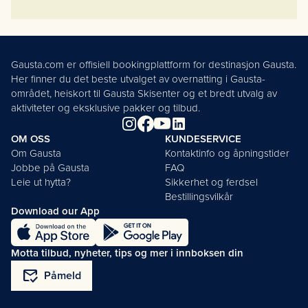
Gausta.com er offisiell bookingplattform for destinasjon Gausta.
Her finner du det beste utvalget av overnatting i Gausta-
området, heiskort til Gausta Skisenter og et bredt utvalg av
aktiviteter og eksklusive pakker og tilbud.
OM OSS
KUNDESERVICE
Om Gausta
Kontaktinfo og åpningstider
Jobbe på Gausta
FAQ
Leie ut hytta?
Sikkerhet og ferdsel
Bestillingsvilkår
Download our App
Motta tilbud, nyheter, tips og mer i innboksen din
mark_email_read
Påmeld