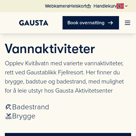
shopping_basket
Webkamera
Heiskort
Handlekurv
arrow_right_alt
Book overnatting
Vannaktiviteter
Opplev Kvitåvatn med varierte vannaktiviteter,
rett ved Gaustablikk Fjellresort. Her finner du
brygge, badstue og badestrand, med mulighet
for å leie utstyr hos Gausta Aktivitetsenter
Badestrand
Brygge