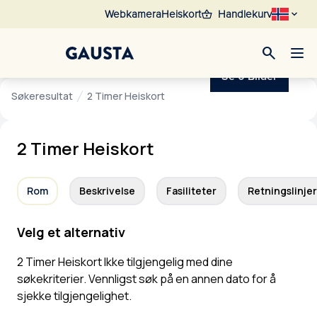
shopping_basket
Webkamera
Heiskort
Handlekurv
search
Se 0 Bilder
Søkeresultat
2 Timer Heiskort
2 Timer Heiskort
Rom
Beskrivelse
Fasiliteter
Retningslinjer
Velg et alternativ
2 Timer Heiskort Ikke tilgjengelig med dine
søkekriterier. Vennligst søk på en annen dato for å
sjekke tilgjengelighet.