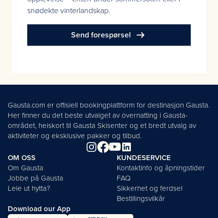
snødekte vinterlandskap.
arrow_right_alt
Send forespørsel
Gausta.com er offisiell bookingplattform for destinasjon Gausta.
Her finner du det beste utvalget av overnatting i Gausta-
området, heiskort til Gausta Skisenter og et bredt utvalg av
aktiviteter og eksklusive pakker og tilbud.
OM OSS
KUNDESERVICE
Om Gausta
Kontaktinfo og åpningstider
Jobbe på Gausta
FAQ
Leie ut hytta?
Sikkerhet og ferdsel
Bestillingsvilkår
Download our App