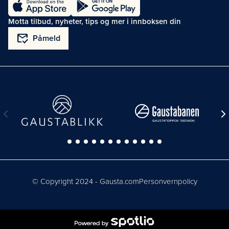
Motta tilbud, nyheter, tips og mer i innboksen din
mark_email_read
Påmeld
© Copyright 2024 - Gausta.com
Personvernpolicy