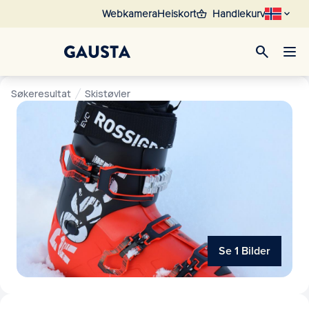
shopping_basket
Webkamera
Heiskort
Handlekurv
search
Søkeresultat
Skistøvler
Se 1 Bilder