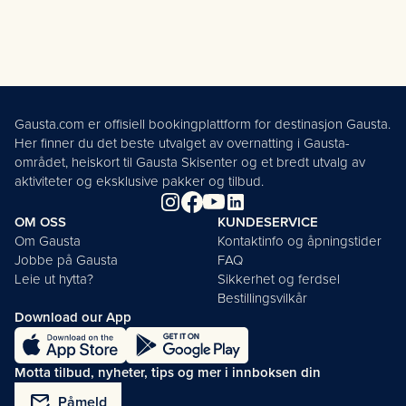
Gausta.com er offisiell bookingplattform for destinasjon Gausta.
Her finner du det beste utvalget av overnatting i Gausta-
området, heiskort til Gausta Skisenter og et bredt utvalg av
aktiviteter og eksklusive pakker og tilbud.
OM OSS
KUNDESERVICE
Om Gausta
Kontaktinfo og åpningstider
Jobbe på Gausta
FAQ
Leie ut hytta?
Sikkerhet og ferdsel
Bestillingsvilkår
Download our App
Motta tilbud, nyheter, tips og mer i innboksen din
mark_email_read
Påmeld