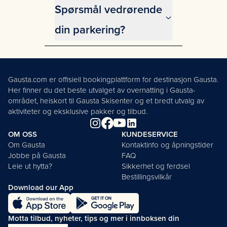
parkeringsområder:
80,- for 12 timer
Spørsmål vedrørende
Gaustablikk Fjellresort
160,- for 24 timer
Gausta Activity Center/Skisenter
din parkering?
(Gaustablikk)
For spørsmål vedrørende refusjon
Gausta Sportell (Kvitåvatenvegen
og andre henvendelser, ta direkte
50 – Hovdestaul)
kontakt med Apcoa.
Bygget (Kvitåvatenvegen 50 –
Gausta.com er offisiell bookingplattform for destinasjon Gausta.
Du finner kontaktinformasjon på
Hovdestaul)
Her finner du det beste utvalget av overnatting i Gausta-
Apcoa.no
.
området, heiskort til Gausta Skisenter og et bredt utvalg av
aktiviteter og eksklusive pakker og tilbud.
OM OSS
KUNDESERVICE
Om Gausta
Kontaktinfo og åpningstider
Jobbe på Gausta
FAQ
Leie ut hytta?
Sikkerhet og ferdsel
Bestillingsvilkår
Download our App
Motta tilbud, nyheter, tips og mer i innboksen din