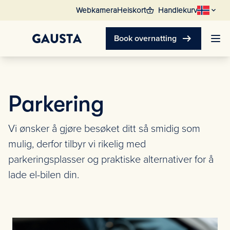
shopping_basket
Webkamera
Heiskort
Handlekurv
arrow_right_alt
Book overnatting
Parkering
Vi ønsker å gjøre besøket ditt så smidig som
mulig, derfor tilbyr vi rikelig med
parkeringsplasser og praktiske alternativer for å
lade el-bilen din.