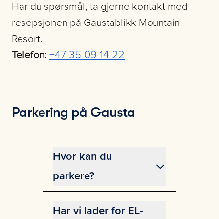
Har du spørsmål, ta gjerne kontakt med
resepsjonen på
Gaustablikk Mountain
Resort.
+47 35 09 14 22
Telefon:
Parkering på Gausta
Hvor kan du
parkere?
Gaustablikk Fjellresort:
for
hotellets og restaurantens gjester
Har vi lader for EL-
Gausta Skisenter (utenfor Stova,