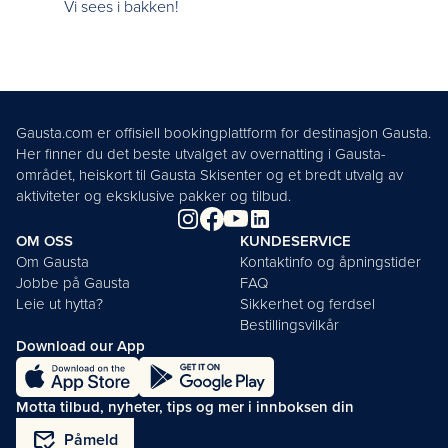
Vi sees i bakken!
Gausta.com er offisiell bookingplattform for destinasjon Gausta.
Her finner du det beste utvalget av overnatting i Gausta-
området, heiskort til Gausta Skisenter og et bredt utvalg av
aktiviteter og eksklusive pakker og tilbud.
OM OSS
KUNDESERVICE
Om Gausta
Kontaktinfo og åpningstider
Jobbe på Gausta
FAQ
Leie ut hytta?
Sikkerhet og ferdsel
Bestillingsvilkår
Download our App
Motta tilbud, nyheter, tips og mer i innboksen din
mark_email_read
Påmeld