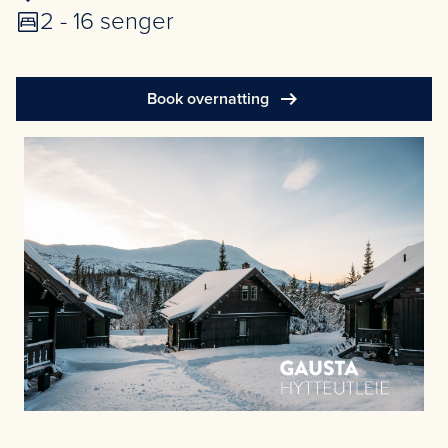
2 - 16 senger
arrow_right_alt
Book overnatting