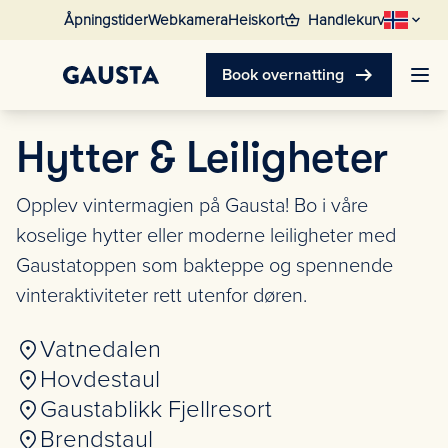
shopping_basket
Åpningstider
Webkamera
Heiskort
Handlekurv
arrow_right_alt
Book overnatting
Hytter & Leiligheter
Opplev vintermagien på Gausta! Bo i våre
koselige hytter eller moderne leiligheter med
Gaustatoppen som bakteppe og spennende
vinteraktiviteter rett utenfor døren.
Vatnedalen
Hovdestaul
Gaustablikk Fjellresort
Brendstaul