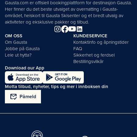
Gausta.com er offisiell bookingplattform for destinasjon Gausta.
Her finner du det beste utvalget av overnatting i Gausta-
området, heiskort til Gausta Skisenter og et bredt utvalg av
aktiviteter og eksklusive pakker og tilbud.
OM OSS
KUNDESERVICE
Om Gausta
Kontaktinfo og åpningstider
Jobbe på Gausta
FAQ
Leie ut hytta?
Sikkerhet og ferdsel
Bestillingsvilkår
Download our App
Motta tilbud, nyheter, tips og mer i innboksen din
mark_email_read
Påmeld