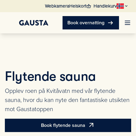
shopping_basket
Webkamera
Heiskort
Handlekurv
arrow_right_alt
Book overnatting
Flytende sauna
Opplev roen på Kvitåvatn med vår flytende
sauna, hvor du kan nyte den fantastiske utsikten
mot Gaustatoppen
arrow_outward
Book flytende sauna