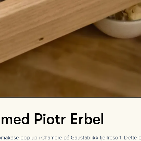
med Piotr Erbel
i) omakase pop-up i Chambre på Gaustablikk fjellresort. Dette