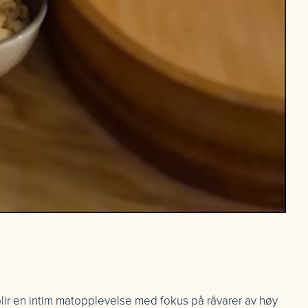
 blir en intim matopplevelse med fokus på råvarer av høy