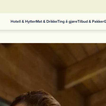
Hotell & Hytter
Mat & Drikke
Ting å gjøre
Tilbud & Pakker
G