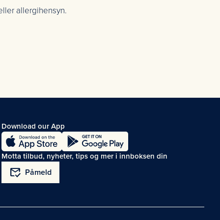
ller allergihensyn.
Download our App
Motta tilbud, nyheter, tips og mer i innboksen din
mark_email_read
Påmeld