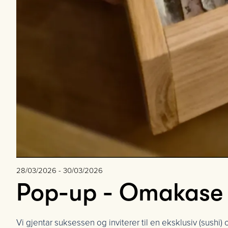
28/03/2026 - 30/03/2026
Pop-up - Omakase 
Vi gjentar suksessen og inviterer til en eksklusiv (sush