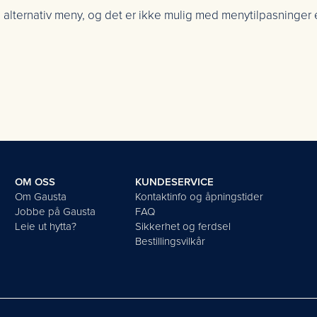
alternativ meny, og det er ikke mulig med menytilpasninger e
OM OSS
KUNDESERVICE
Om Gausta
Kontaktinfo og åpningstider
Jobbe på Gausta
FAQ
Leie ut hytta?
Sikkerhet og ferdsel
Bestillingsvilkår