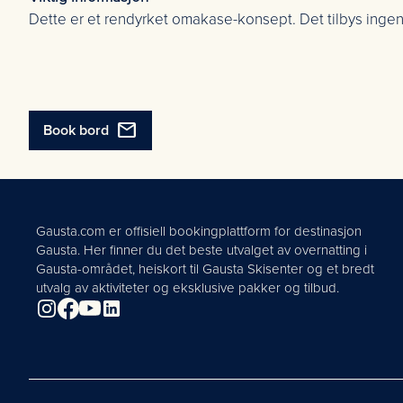
Dette er et rendyrket omakase-konsept. Det tilbys ingen 
mail
Book bord
Gausta.com er offisiell bookingplattform for destinasjon
Gausta. Her finner du det beste utvalget av overnatting i
Gausta-området, heiskort til Gausta Skisenter og et bredt
utvalg av aktiviteter og eksklusive pakker og tilbud.