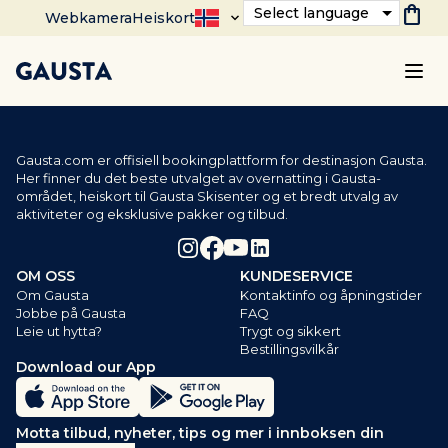
shopping_bag
Select language
Webkamera
Heiskort
Gausta.com er offisiell bookingplattform for destinasjon Gausta.
Her finner du det beste utvalget av overnatting i Gausta-
området, heiskort til Gausta Skisenter og et bredt utvalg av
aktiviteter og eksklusive pakker og tilbud.
OM OSS
KUNDESERVICE
Om Gausta
Kontaktinfo og åpningstider
Jobbe på Gausta
FAQ
Leie ut hytta?
Trygt og sikkert
Bestillingsvilkår
Download our App
Motta tilbud, nyheter, tips og mer i innboksen din