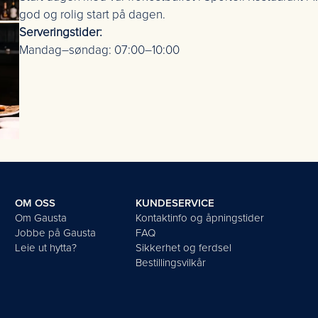
god og rolig start på dagen.
Serveringstider:
Mandag–søndag: 07:00–10:00
OM OSS
KUNDESERVICE
Om Gausta
Kontaktinfo og åpningstider
Jobbe på Gausta
FAQ
Leie ut hytta?
Sikkerhet og ferdsel
Bestillingsvilkår