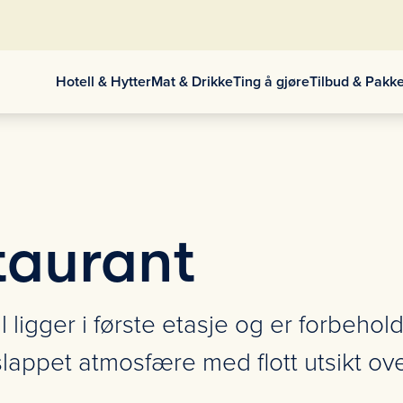
Hotell & Hytter
Mat & Drikke
Ting å gjøre
Tilbud & Pakk
taurant
ligger i første etasje og er forbehold
vslappet atmosfære med flott utsikt o