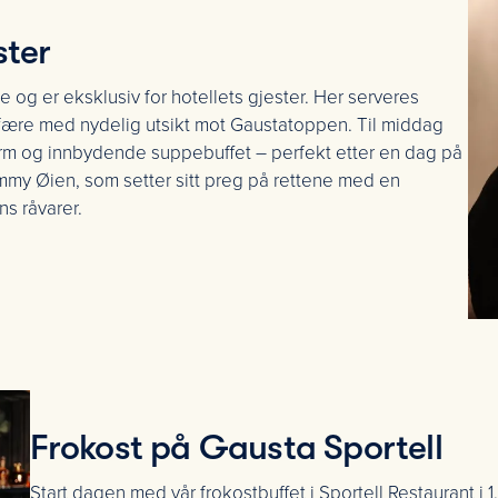
ster
e og er eksklusiv for hotellets gjester. Her serveres
fære med nydelig utsikt mot Gaustatoppen. Til middag
varm og innbydende suppebuffet – perfekt etter en dag på
Jimmy Øien, som setter sitt preg på rettene med en
s råvarer.
Frokost på Gausta Sportell
Start dagen med vår frokostbuffet i Sportell Restaurant i 1.