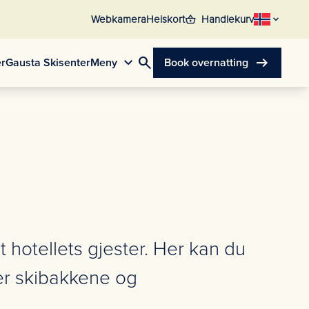
shopping_basket
Webkamera
Heiskort
Handlekurv
search
arrow_right_alt
er
Gausta Skisenter
Meny
Book overnatting
t hotellets gjester. Her kan du
ver skibakkene og